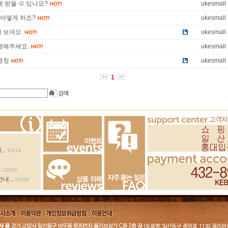
제 받을 수 있나요?
ukesmall
 어떻게 하죠?
ukesmall
 보여요.
ukesmall
명해주세요.
ukesmall
명칭
ukesmall
1
2
..
03/18
Events
3
.
02/26
내...
02/06
Review
FAQ
회사소
이용약
개인정보취급방
이용안내