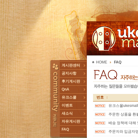
UKESMALL 유크스몰
HOME
FAQ
TOGGLE
게시판센터
공지사항
후기게시판
QnA
유크스쿨
번호
이벤트
유크스몰ukesma
새소식
주문한 상품을 환불
자유게시판
배송 정책에 대해
FAQ
주문자와 입금자명