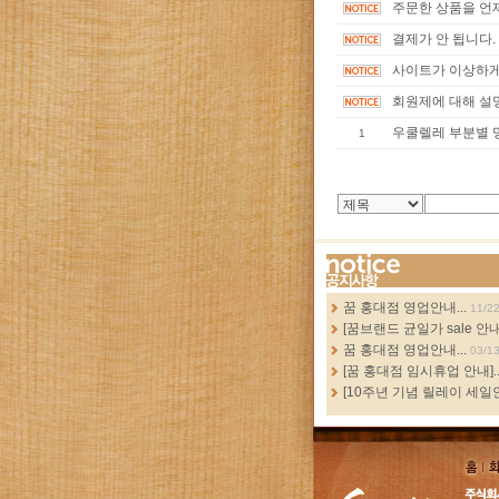
주문한 상품을 언
결제가 안 됩니다.
사이트가 이상하게
회원제에 대해 설
우쿨렐레 부분별 
1
more...
꿈 홍대점 영업안내...
11/2
[꿈브랜드 균일가 sale 안내.
꿈 홍대점 영업안내...
03/1
[꿈 홍대점 임시휴업 안내]..
[10주년 기념 릴레이 세일안
홈