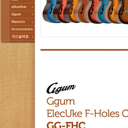
aNueNue
Ggum
Maestro
Accessories
개인결제창