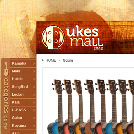
UKESMALL 유크스몰
HOME
Ggum
TOGGLE
Kamaka
Maui
Hulala
SongBird
Leolani
Kala
U-BASS
Guitar
Koyama
Azin