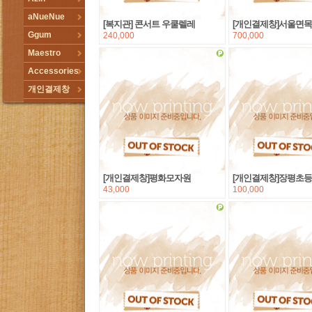
aNueNue
[복지관] 콘서트 우쿨렐레
[개인결제창]서울면
Ggum
240,000
700,000
Maestro
Accessories
개인결제창
[개인결제창]평화모자원
[개인결제창]장평초
43,000
100,000