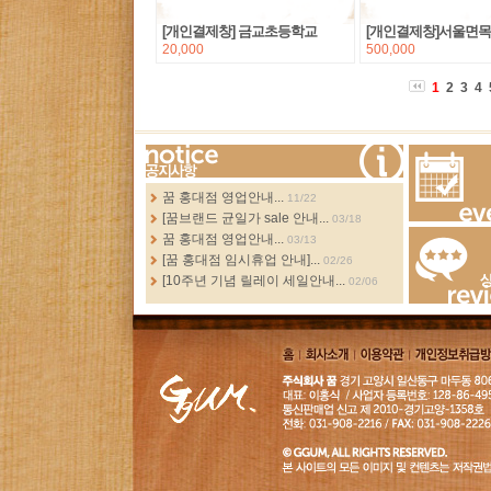
[개인결제창] 금교초등학교
[개인결제창]서울면
20,000
500,000
1
2
3
4
more...
꿈 홍대점 영업안내...
11/22
[꿈브랜드 균일가 sale 안내...
03/18
Events
꿈 홍대점 영업안내...
03/13
[꿈 홍대점 임시휴업 안내]...
02/26
[10주년 기념 릴레이 세일안내...
02/06
Review
홈
회사소
이용약
개인정보취급
개
관
침
GGUM