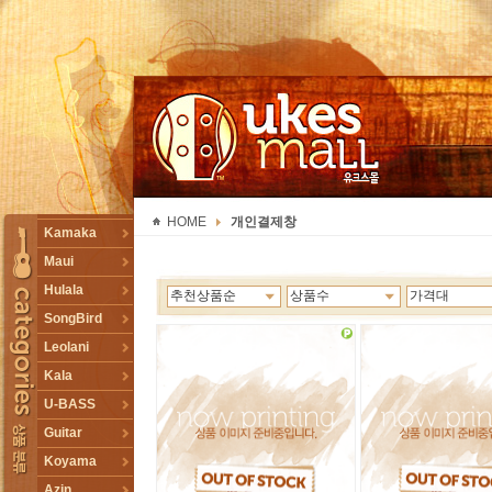
UKESMALL 유크스몰
HOME
개인결제창
TOGGLE
Kamaka
Maui
Hulala
추천상품순
상품수
가격대
SongBird
Leolani
Kala
U-BASS
Guitar
Koyama
Azin