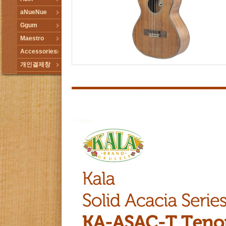
aNueNue
Ggum
Maestro
Accessories
개인결제창