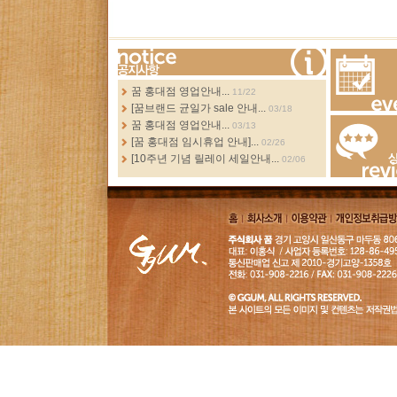
more...
꿈 홍대점 영업안내...
11/22
[꿈브랜드 균일가 sale 안내...
03/18
Events
꿈 홍대점 영업안내...
03/13
[꿈 홍대점 임시휴업 안내]...
02/26
[10주년 기념 릴레이 세일안내...
02/06
Review
홈
회사소
이용약
개인정보취급
개
관
침
GGUM