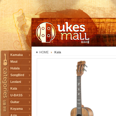
UKESMALL 유크스몰
HOME
Kala
TOGGLE
Kamaka
Maui
Hulala
SongBird
Leolani
Kala
U-BASS
Guitar
Koyama
Azin